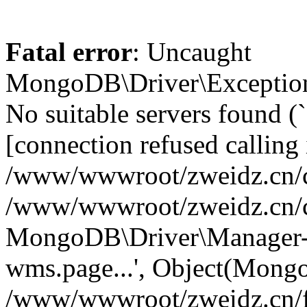
Fatal error
: Uncaught
MongoDB\Driver\Exception
No suitable servers found (
[connection refused calling 
/www/wwwroot/zweidz.cn/c
/www/wwwroot/zweidz.cn/
MongoDB\Driver\Manager->
wms.page...', Object(Mong
/www/wwwroot/zweidz.cn/f