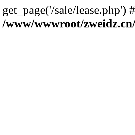
get_page('/sale/lease.php')
/www/wwwroot/zweidz.c