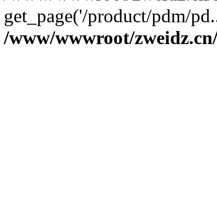
get_page('/product/pdm/pd.
/www/wwwroot/zweidz.c