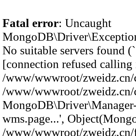
Fatal error
: Uncaught
MongoDB\Driver\Exception
No suitable servers found (
[connection refused calling 
/www/wwwroot/zweidz.cn/c
/www/wwwroot/zweidz.cn/
MongoDB\Driver\Manager->
wms.page...', Object(Mong
/www/wwwroot/zweidz.cn/f