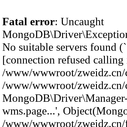
Fatal error
: Uncaught
MongoDB\Driver\Exception
No suitable servers found (
[connection refused calling 
/www/wwwroot/zweidz.cn/c
/www/wwwroot/zweidz.cn/
MongoDB\Driver\Manager->
wms.page...', Object(Mong
/www/wwwroot/zweidz.cn/f