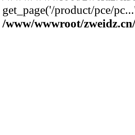
get_page('/product/pce/pc..
/www/wwwroot/zweidz.c