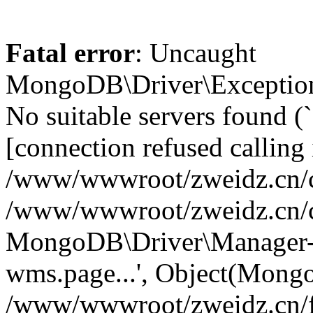
Fatal error
: Uncaught
MongoDB\Driver\Exception
No suitable servers found (
[connection refused calling 
/www/wwwroot/zweidz.cn/c
/www/wwwroot/zweidz.cn/
MongoDB\Driver\Manager->
wms.page...', Object(Mong
/www/wwwroot/zweidz.cn/f