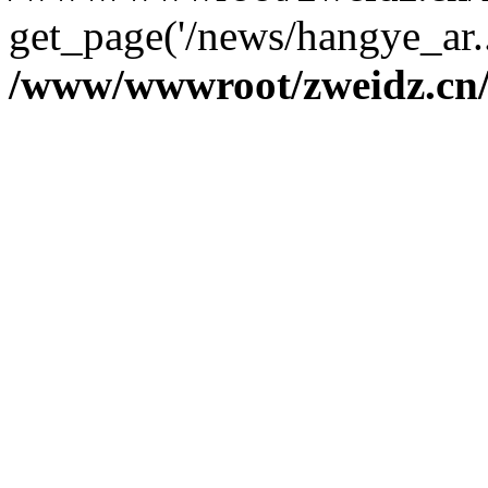
get_page('/news/hangye_ar.
/www/wwwroot/zweidz.c