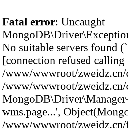
Fatal error
: Uncaught
MongoDB\Driver\Exception
No suitable servers found (
[connection refused calling 
/www/wwwroot/zweidz.cn/c
/www/wwwroot/zweidz.cn/
MongoDB\Driver\Manager->
wms.page...', Object(Mong
/www/wwwroot/zweidz.cn/f