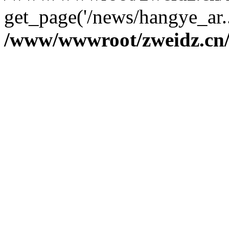
get_page('/news/hangye_ar.
/www/wwwroot/zweidz.c