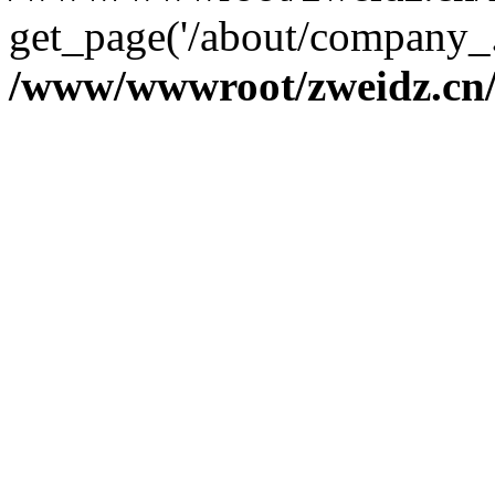
get_page('/about/company_.
/www/wwwroot/zweidz.c