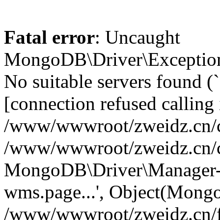
Fatal error
: Uncaught
MongoDB\Driver\Exception
No suitable servers found (
[connection refused calling 
/www/wwwroot/zweidz.cn/c
/www/wwwroot/zweidz.cn/
MongoDB\Driver\Manager->
wms.page...', Object(Mong
/www/wwwroot/zweidz.cn/f